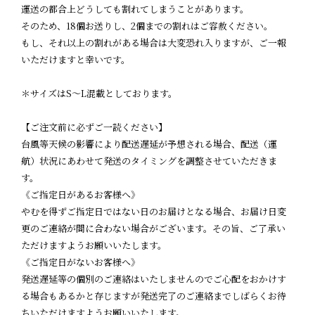
運送の都合上どうしても割れてしまうことがあります。
そのため、18個お送りし、2個までの割れはご容赦ください。
もし、それ以上の割れがある場合は大変恐れ入りますが、ご一報
いただけますと幸いです。
＊サイズはS～L混載としております。
【ご注文前に必ずご一読ください】
台風等天候の影響により配送遅延が予想される場合、配送（運
航）状況にあわせて発送のタイミングを調整させていただきま
す。
《ご指定日があるお客様へ》
やむを得ずご指定日ではない日のお届けとなる場合、お届け日変
更のご連絡が間に合わない場合がございます。その旨、ご了承い
ただけますようお願いいたします。
《ご指定日がないお客様へ》
発送遅延等の個別のご連絡はいたしませんのでご心配をおかけす
る場合もあるかと存じますが発送完了のご連絡までしばらくお待
ちいただけますようお願いいたします。