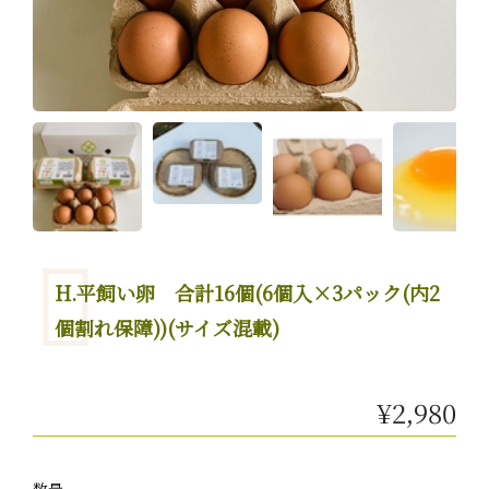
H.平飼い卵 合計16個(6個入×3パック(内2
個割れ保障))(サイズ混載)
¥2,980