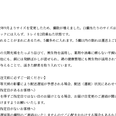
22年9月よりサイズを変更したため、個数が増えました。(1個当たりのサイズ
ックには入らず、トレイを2段重ねた状態です。
れることがまれにあるため、5個多めに入れます。5個以内の割れは運送上ご
の太陽光線をたっぷり浴びて、微生物を活用し、薬剤や消毒に頼らない平飼
他にも、餌には発酵ぼかしが混ぜられ、鶏の健康管理にも微生物が活用され
与えることで、活きた酵素を取り入れています。
注文前に必ずご一読ください】
等天候の影響により配送遅延が予想される場合、配送（運航）状況にあわせ
指定日があるお客様へ》
を得ずご指定日ではない日のお届けとなる場合、お届け日変更のご連絡が間
けますようお願いいたします。
指定日がないお客様へ》
遅延等の個別のご連絡はいたしませんのでご心配をおかけする場合もあるか