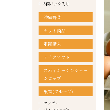
6個パック入り
沖縄野菜
セット商品
定期購入
テイクアウト
スパイシージンジャー
シロップ
果物(フルーツ)
マンゴー
パインアップル