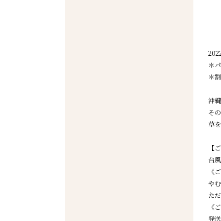
20
＊パ
＊割
沖縄
その
草を
【ご
台風
《ご
やむ
ただ
《ご
発送