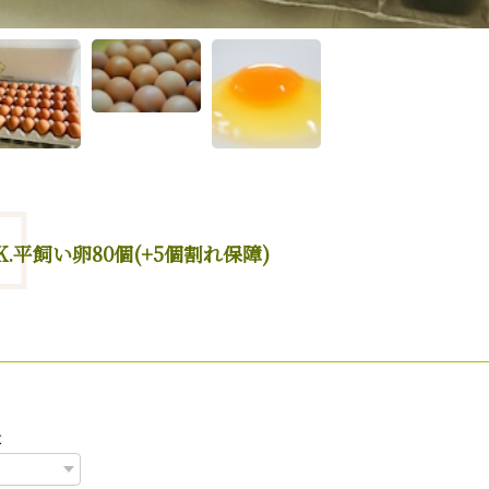
K.平飼い卵80個(+5個割れ保障)
量